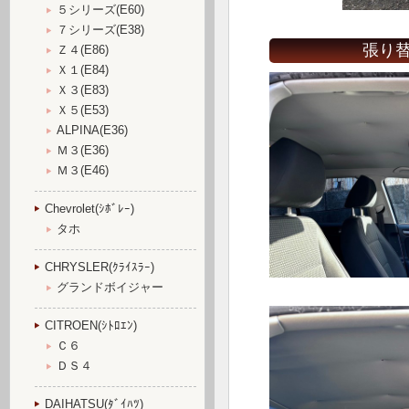
５シリーズ(E60)
７シリーズ(E38)
張り替
Ｚ４(E86)
Ｘ１(E84)
Ｘ３(E83)
Ｘ５(E53)
ALPINA(E36)
Ｍ３(E36)
Ｍ３(E46)
Chevrolet(ｼﾎﾞﾚｰ)
タホ
CHRYSLER(ｸﾗｲｽﾗｰ)
グランドボイジャー
CITROEN(ｼﾄﾛｴﾝ)
Ｃ６
ＤＳ４
DAIHATSU(ﾀﾞｲﾊﾂ)