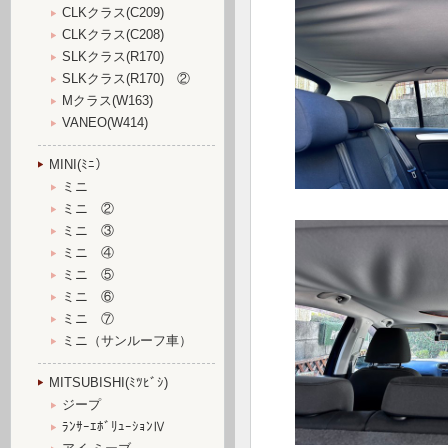
CLKクラス(C209)
CLKクラス(C208)
SLKクラス(R170)
SLKクラス(R170) ②
Mクラス(W163)
VANEO(W414)
MINI(ﾐﾆ）
ミニ
ミニ ②
ミニ ③
ミニ ④
ミニ ⑤
ミニ ⑥
ミニ ⑦
ミニ（サンルーフ車）
MITSUBISHI(ﾐﾂﾋﾞｼ)
ジープ
ﾗﾝｻｰｴﾎﾞﾘｭｰｼｮﾝⅣ