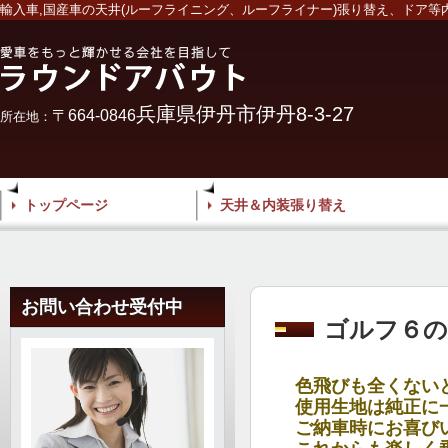
輸入車,国産車の天井(ルーフライニング、ルーフライナー)張り替え、ドア等
兵庫県伊丹市伊丹8-3-27
〒664-0846
所在地：
トップページ
天井＆内装張り替え
お問い合わせ受付中
ゴルフ６の
色飛びも全くない
使用生地は純正に
ご納車時にお喜び