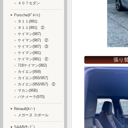
４０７セダン
Porsche(ﾎﾟﾙｼｪ)
９１１(991)
９１１(991) ②
ケイマン(987)
ケイマン(987) ②
ケイマン(987) ③
ケイマン(981)
張り替
ケイマン(981) ②
718ケイマン(982)
カイエン(958)
カイエン(955/957)
カイエン(955/957) ②
マカン(95B)
パナメーラ(970)
Renault(ﾙﾉｰ)
メガーヌ スポール
SAAB(ｻｰﾌﾞ)