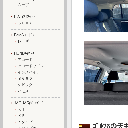
ムーブ
FIAT(ﾌｨｱｯﾄ）
５００ｘ
Ford(ﾌｫｰﾄﾞ)
レーザー
HONDA(ﾎﾝﾀﾞ)
アコード
アコードワゴン
インスパイア
Ｓ６６０
シビック
バモス
JAGUAR(ｼﾞｬｶﾞｰ)
ＸＪ
ＸＦ
Ｘタイプ
ｺﾞﾙﾌ6