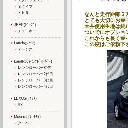
Ｘタイプエステート
Ｓタイプ
ＸＫＲ
なんと走行距離２
とても大切にお乗
JEEP(ｼﾞｰﾌﾟ)
天井使用生地は純
チェロキー
ついでにオプショ
これからも長く乗
Lancia(ﾗﾝﾁｱ)
この度はご依頼下
テージス
LandRover(ﾗﾝﾄﾞﾛｰﾊﾞｰ)
レンジローバー初代
レンジローバー2代目
レンジローバー3代目
レンジローバー4代目
LEXUS(ﾚｸｻｽ)
RX
Maserati(ﾏｾﾗﾃｨ)
クーペ