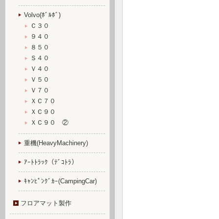
Volvo(ﾎﾞﾙﾎﾞ)
Ｃ３０
９４０
８５０
Ｓ４０
Ｖ４０
Ｖ５０
Ｖ７０
ＸＣ７０
ＸＣ９０
ＸＣ９０ ②
重機(HeavyMachinery)
ｱｰﾄﾄﾗｯｸ（ﾃﾞｺﾄﾗ）
ｷｬﾝﾋﾟﾝｸﾞｶｰ(CampingCar)
フロアマット製作