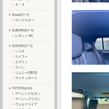
９－３
Smart(ｽﾏｰﾄ)
ロードスター
SUBARU(ｽﾊﾞﾙ)
レガシィ B4
SUZUKI(ｽｽﾞｷ)
ソリオ
スイフト
エブリィ
ラパン
ジムニー(JB23)
マイティボーイ
TOYOTA(ﾄﾖﾀ)
アベンシスセダン
アベンシスワゴン
ヴェルファイア