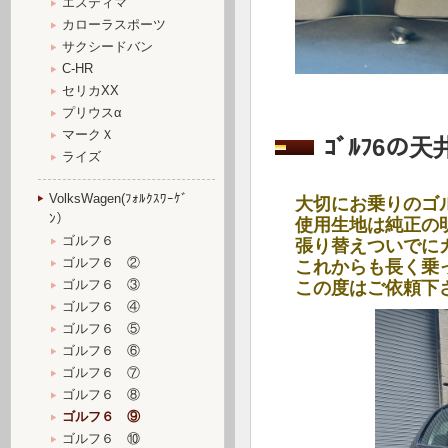
エスティマ
カローラスポーツ
サクシードバン
C-HR
セリカXX
プリウスα
マークＸ
ｺﾞﾙﾌ6の
ライズ
VolksWagen(ﾌｫﾙｸｽﾜｰｹﾞ
大切にお乗りのゴ
ﾝ）
使用生地は純正の
ゴルフ６
張り替えついでに
ゴルフ６ ②
これからも長く乗
ゴルフ６ ③
この度はご依頼下
ゴルフ６ ④
ゴルフ６ ⑤
ゴルフ６ ⑥
ゴルフ６ ⑦
ゴルフ６ ⑧
ゴルフ６ ⑨
ゴルフ６ ⑩