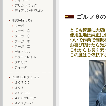
アイ ミーブ
デリカ トラック
ディアマンテ ワゴン
ゴルフ６の
NISSAN(ﾆｯｻﾝ)
フーガ
とても綺麗に大切
フーガ ②
使用生地は純正に
フーガ ③
ついで作業で制振
フーガ ④
お喜び頂けたら光
フーガ ⑤
これからも長く乗
デュアリス
この度はご依頼下
エクストレイル
グロリア
ティーダ
PEUGEOT(ﾌﾟｼﾞｮｰ)
２０７ＣＣ
３０７
３０８ＣＣ
４０６ブレーク
４０７クーペ