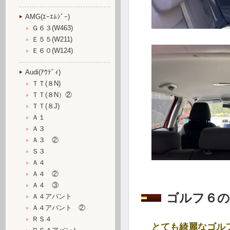
AMG(ｴｰｴﾑｼﾞｰ)
Ｇ６３(W463)
Ｅ５５(W211)
Ｅ６０(W124)
Audi(ｱｳﾃﾞｨ)
ＴＴ(８N)
ＴＴ(８N）②
ＴＴ(８J)
Ａ１
Ａ３
Ａ３ ②
Ｓ３
Ａ４
Ａ４ ②
Ａ４ ③
ゴルフ６の
Ａ４アバント
Ａ４アバント ②
ＲＳ４
とても綺麗なゴル