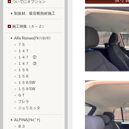
ついでにオプション
制振材、吸音断熱材施工
施工例集（Ａ～Ｚ）
Alfa Romeo(ｱﾙﾌｧﾛﾒｵ）
７５
１４７
１４７ ②
１４７ ③
１５５
１５６
１５６SW
１５９SW
ＧＴ
ブレラ
ジュリエッタ
ALPINA(ｱﾙﾋﾟﾅ)
Ｂ３