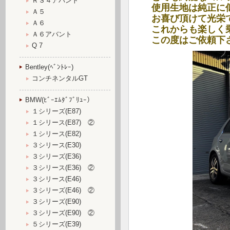
ＲＳ４アバント
使用生地は純正に
Ａ５
お喜び頂けて光栄
Ａ６
これからも楽しく
Ａ６アバント
この度はご依頼下
Q 7
Bentley(ﾍﾞﾝﾄﾚｰ)
コンチネンタルGT
BMW(ﾋﾞｰｴﾑﾀﾞﾌﾞﾘｭｰ）
１シリーズ(E87)
１シリース(E87) ②
１シリース(E82)
３シリース(E30)
３シリーズ(E36)
３シリース(E36) ②
３シリース(E46)
３シリーズ(E46) ②
３シリーズ(E90)
３シリーズ(E90) ②
５シリーズ(E39)