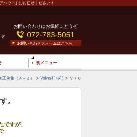
アバウト｣ にお任せください！
お問い合わせはお気軽にどうぞ
072-783-5051
定休
お問い合わせフォームはこちら
せ
裏メニュー
施工例集（Ａ～Ｚ）
Volvo(ﾎﾞﾙﾎﾞ)
Ｖ７０
です。
たですが、
で