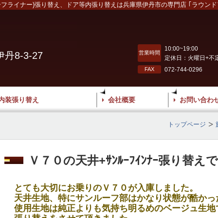
ーフライナー)張り替え、ドア等内張り替えは兵庫県伊丹市の専門店 ｢ラウンド
10:00~19:00
営業時間
8-3-27
定休日：火曜日+不
FAX
072-744-0296
内装張り替え
会社概要
お問い合わ
トップページ
Ｖ７０の天井+ｻﾝﾙｰﾌｲﾝﾅｰ張り替え
とても大切にお乗りのＶ７０が入庫しました。
天井生地、特にサンルーフ部はかなり状態が酷かっ
使用生地は純正よりも気持ち明るめのベージュ生地