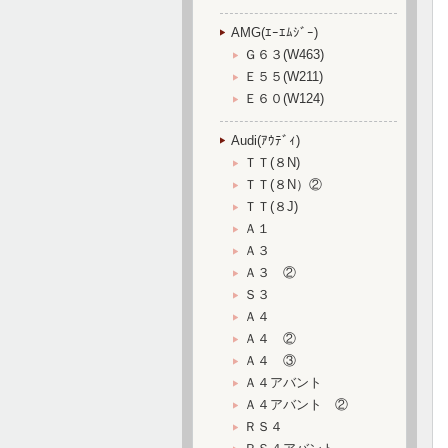
AMG(ｴｰｴﾑｼﾞｰ)
Ｇ６３(W463)
Ｅ５５(W211)
Ｅ６０(W124)
Audi(ｱｳﾃﾞｨ)
ＴＴ(８N)
ＴＴ(８N）②
ＴＴ(８J)
Ａ１
Ａ３
Ａ３ ②
Ｓ３
Ａ４
Ａ４ ②
Ａ４ ③
Ａ４アバント
Ａ４アバント ②
ＲＳ４