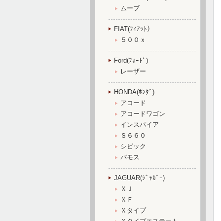
ムーブ
FIAT(ﾌｨｱｯﾄ）
５００ｘ
Ford(ﾌｫｰﾄﾞ)
レーザー
HONDA(ﾎﾝﾀﾞ)
アコード
アコードワゴン
インスパイア
Ｓ６６０
シビック
バモス
JAGUAR(ｼﾞｬｶﾞｰ)
ＸＪ
ＸＦ
Ｘタイプ