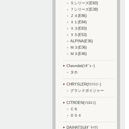
５シリーズ(E60)
７シリーズ(E38)
Ｚ４(E86)
Ｘ１(E84)
Ｘ３(E83)
Ｘ５(E53)
ALPINA(E36)
Ｍ３(E36)
Ｍ３(E46)
Chevrolet(ｼﾎﾞﾚｰ)
タホ
CHRYSLER(ｸﾗｲｽﾗｰ)
グランドボイジャー
CITROEN(ｼﾄﾛｴﾝ)
Ｃ６
ＤＳ４
DAIHATSU(ﾀﾞｲﾊﾂ)