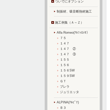
ついでにオプション
制振材、吸音断熱材施工
施工例集（Ａ～Ｚ）
Alfa Romeo(ｱﾙﾌｧﾛﾒｵ）
７５
１４７
１４７ ②
１４７ ③
１５５
１５６
１５６SW
１５９SW
ＧＴ
ブレラ
ジュリエッタ
ALPINA(ｱﾙﾋﾟﾅ)
Ｂ３