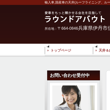
輸入車,国産車の天井(ルーフライニング、ル
兵庫県伊丹市伊丹
〒664-0846
所在地：
トップページ
天井＆
お問い合わせ受付中