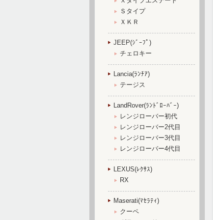
Ｘタイプエステート
Ｓタイプ
ＸＫＲ
JEEP(ｼﾞｰﾌﾟ)
チェロキー
Lancia(ﾗﾝﾁｱ)
テージス
LandRover(ﾗﾝﾄﾞﾛｰﾊﾞｰ)
レンジローバー初代
レンジローバー2代目
レンジローバー3代目
レンジローバー4代目
LEXUS(ﾚｸｻｽ)
RX
Maserati(ﾏｾﾗﾃｨ)
クーペ