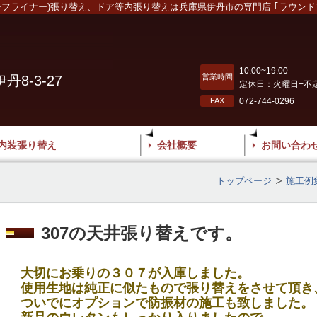
ーフライナー)張り替え、ドア等内張り替えは兵庫県伊丹市の専門店 ｢ラウンド
10:00~19:00
営業時間
8-3-27
定休日：火曜日+不
FAX
072-744-0296
内装張り替え
会社概要
お問い合わ
トップページ
施工例
307の天井張り替えです。
大切にお乗りの３０７が入庫しました。
使用生地は純正に似たもので張り替えをさせて頂き
ついでにオプションで防振材の施工も致しました。